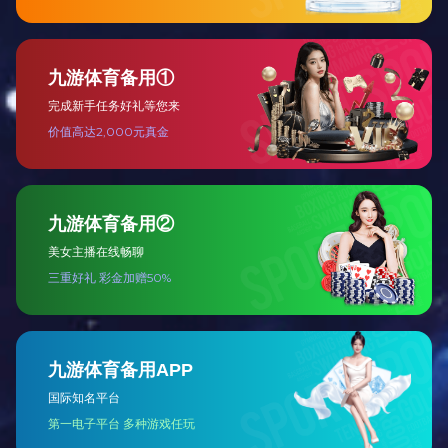
开云球赛_开云球赛中国有限公司
粗效可洗式开云球赛_开云球赛中国有
开云球赛_开云球赛中国有限公司
粗效折叠式开云球赛_开云球赛中国有