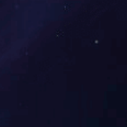
开云球赛_开云球赛中国有限公司成立于2003年，是生产各种粗、
国有限公司的制造商。有着数十年的生产经验和一如既往对产品高要求的
电 子、化工、机械、食品、医药、生物工程、印刷、电力、环保等行业
佳洁公司引进数条的无隔板开云球赛_开云球赛中国有限公司生产线
质，所有开云球赛_开云球赛中国有限公司，袋式开云球赛_开云球赛中
产、检测。多项产品的技术、质量处于国内水平，并逐步取代进口产品在
外厂家的使用，产品质量得到了用户的一致肯定和赞誉。
了解更多>>
18
2018.12