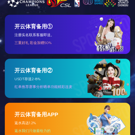
联系开云球赛_开云球赛
开云球赛_开云球赛中国有限公司
中国有限公司
常熟市辛庄镇辛庄大道
地址：江苏省
1378号星润智谷产业园，25幢
电话：0512-65411532 , 13584816898
联系人：顾金福
网址：www.wan0004.com
产品详细
产
发
点
简