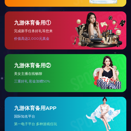
耐高温中效开云球赛_开云球赛中国有限公司
耐高温粗效开云
耐高温高效开云球赛_开云球赛中国有限公司
第1页/共1页 首页 上一页
1
下一页 尾
首页
|
关于开云球赛_开云球赛中国有限公司
|
产品展示
|
新闻资讯
|
开云球赛_开云