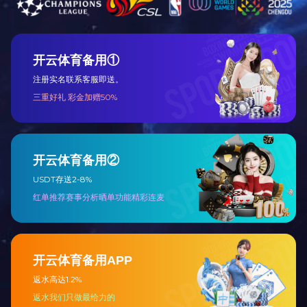
联系开云球赛_开云球赛
开云球赛_开云球赛中国有限公司
中国有限公司
常熟市辛庄镇辛庄大道
地址：江苏省
1378号星润智谷产业园，25幢
电话：0512-65411532 , 13584816898
联系人：顾金福
网址：www.wan0004.com
耐高温开云球赛_开云球赛中国有限公司