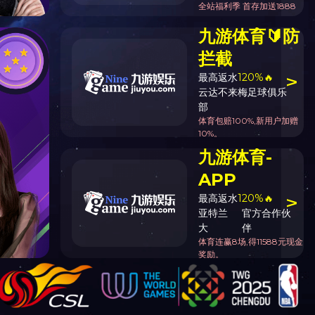
份有限公司
|
华体会体育(中国)HTH·官方网站
|
开云官方注册地址
|
九游
份有限公司
|
华体会体育(中国)HTH·官方网站
|
开云官方注册地址
|
九游